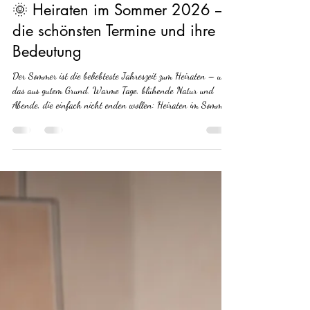
Gentner Traureden
22. Okt. 2025
2 Min. Lesezeit
🌞 Heiraten im Sommer 2026 –
die schönsten Termine und ihre
Bedeutung
Der Sommer ist die beliebteste Jahreszeit zum Heiraten – und
das aus gutem Grund. Warme Tage, blühende Natur und
Abende, die einfach nicht enden wollen: Heiraten im Sommer
2026 verspricht Romantik, Leichtigkeit und pures
Lebensglück. Als freier Redner durfte ich schon viele
Sommerhochzeiten begleiten – jede auf ihre ganz eigene Weise.
Doch manche Daten haben eine besondere Symbolkraft. Freie
Trauung bei herrlichem Sommerwetter im Golfpark Kurpfalz 💍
Der 20. Juni 2026 – ein