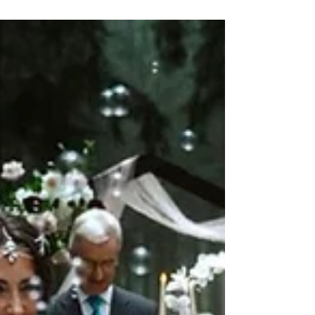
In meiner jahrzehntelangen Erfahrung mit Paaren – zuerst als
Standesbeamter, heute als freier Trauredner – habe ich eines
gelernt: Die glücklichsten Beziehungen haben ein gemeinsames
Fundament – Wertschätzung . Sie ist der Schlüssel zu Nähe,
Vertrauen und tiefer Verbundenheit. Aber was bedeutet das
eigentlich im Alltag? 1. Wertschätzung ist mehr als ein
„Danke“ Echte Wertschätzung geht tiefer als bloße Höflichkeit.
Sie zeigt sich in kleinen Gesten, die von Herzen kommen: ein