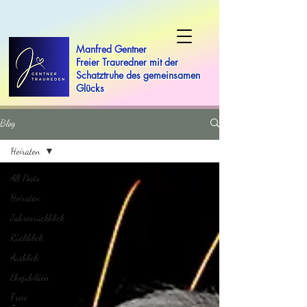
Manfred Gentner
Freier Trauredner mit der
Schatztruhe
des gemeinsamen
Glücks
Blog
Heiraten
All Posts
Heiraten
Jahresrückblick
Rückblick
Ausblick
Ehejubiläen
Freie